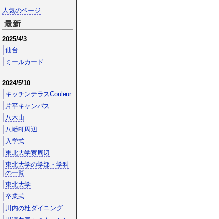
人気のページ
最新
2025/4/3
仙台
ミールカード
2024/5/10
キッチンテラスCouleur
片平キャンパス
八木山
八幡町周辺
入学式
東北大学寮周辺
東北大学の学部・学科
の一覧
東北大学
卒業式
川内の杜ダイニング