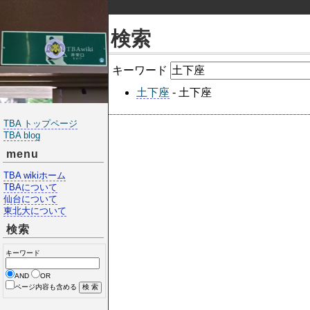
検索
キーワード
土下座
- 土下座
TBA トップページ
TBA blog
menu
TBA wikiホーム
TBAについて
仙台について
東北大について
検索
キーワード
AND
OR
ページ内容も含める