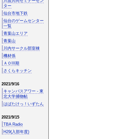
川渡共同セミナーセン
ター
仙台市地下鉄
仙台のゲームセンター
一覧
青葉山エリア
青葉山
川内サークル部室棟
機材係
ＡＯIII期
さくらキッチン
2021/9/16
キャンパスアワー - 東
北大学捕物帖
はばたけっ！いずたん
2021/9/15
TBA Radio
H29(入部年度)