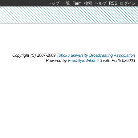
トップ
一覧
Farm
検索
ヘルプ
RSS
ログイン
Copyright (C) 2007-2009
Tohoku university Broadcasting Association
Powered by
FreeStyleWiki3.6.3
with Perl5.026003