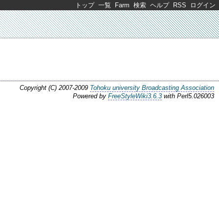
トップ
一覧
Farm
検索
ヘルプ
RSS
ログイン
Copyright (C) 2007-2009
Tohoku university Broadcasting Association
Powered by
FreeStyleWiki3.6.3
with Perl5.026003