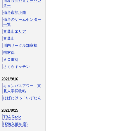
川渡共同セミナーセン
ター
仙台市地下鉄
仙台のゲームセンター
一覧
青葉山エリア
青葉山
川内サークル部室棟
機材係
ＡＯIII期
さくらキッチン
2021/9/16
キャンパスアワー - 東
北大学捕物帖
はばたけっ！いずたん
2021/9/15
TBA Radio
H29(入部年度)