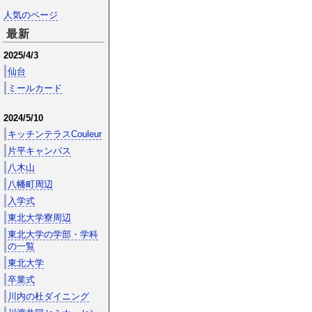
人気のページ
最新
2025/4/3
仙台
ミールカード
2024/5/10
キッチンテラスCouleur
片平キャンパス
八木山
八幡町周辺
入学式
東北大学寮周辺
東北大学の学部・学科
の一覧
東北大学
卒業式
川内の杜ダイニング