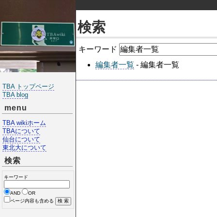
検索
キーワード
編集者一覧
- 編集者一覧
TBA トップページ
TBA blog
menu
TBA wikiホーム
TBAについて
仙台について
東北大について
検索
キーワード
AND
OR
ページ内容も含める