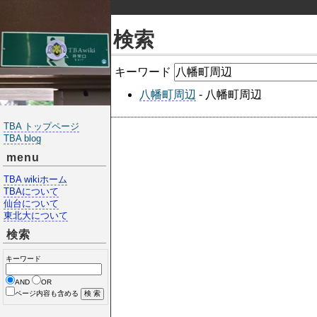
検索
キーワード
八幡町周辺
- 八幡町周辺
TBA トップページ
TBA blog
menu
TBA wikiホーム
TBAについて
仙台について
東北大について
検索
キーワード
AND
OR
ページ内容も含める