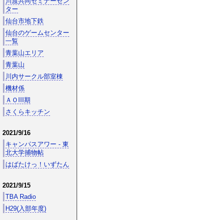
川渡共同セミナーセン
ター
仙台市地下鉄
仙台のゲームセンター
一覧
青葉山エリア
青葉山
川内サークル部室棟
機材係
ＡＯIII期
さくらキッチン
2021/9/16
キャンパスアワー - 東
北大学捕物帖
はばたけっ！いずたん
2021/9/15
TBA Radio
H29(入部年度)