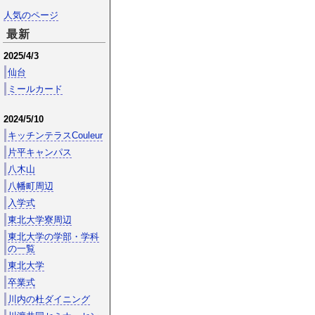
人気のページ
最新
2025/4/3
仙台
ミールカード
2024/5/10
キッチンテラスCouleur
片平キャンパス
八木山
八幡町周辺
入学式
東北大学寮周辺
東北大学の学部・学科
の一覧
東北大学
卒業式
川内の杜ダイニング