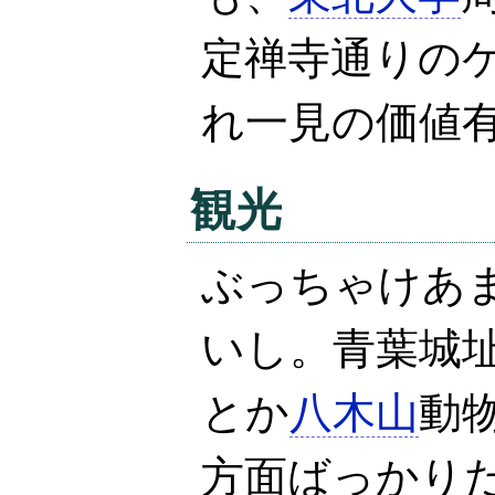
定禅寺通りの
れ一見の価値
観光
ぶっちゃけあ
いし。青葉城
とか
八木山
動
方面ばっかり