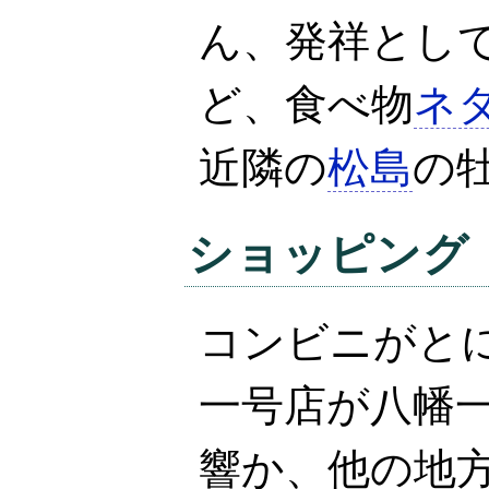
ん、発祥とし
ど、食べ物
ネ
近隣の
松島
の
ショッピング
コンビニがと
一号店が八幡一
響か、他の地