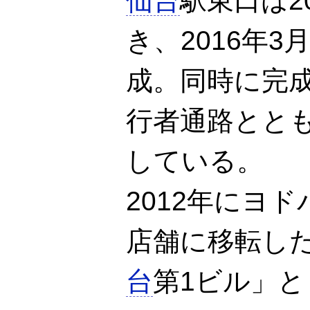
仙台
駅東口は2
き、2016年
成。同時に完
行者通路とと
している。
2012年にヨ
店舗に移転し
台
第1ビル」