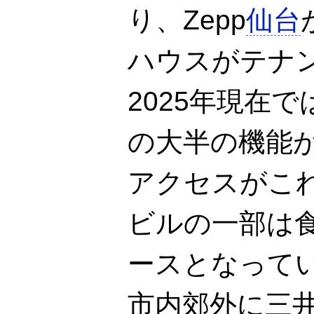
り、Zepp
仙台
ハウスがテナ
2025年現在
の大半の機能
アクセスがこ
ビルの一部は
ースとなって
市内郊外に三