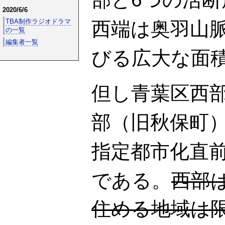
2020/6/6
TBA制作ラジオドラマ
西端は奥羽山
の一覧
編集者一覧
びる広大な面
但し青葉区西
部（旧秋保町
指定都市化直前
である。
西部
住める地域は