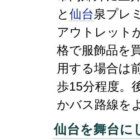
と
仙台
泉プレ
アウトレット
格で服飾品を
用する場合は
歩15分程度。
かバス路線を
仙台
を舞台に