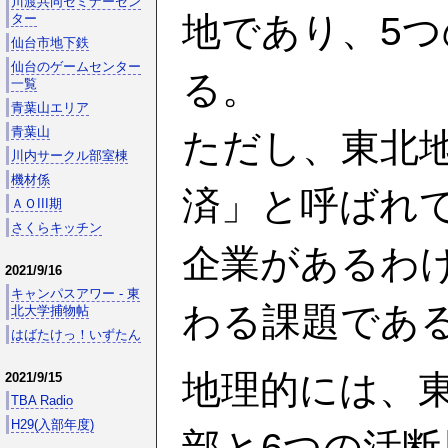
川渡共同セミナーセン
地であり、5
ター
仙台市地下鉄
仙台のゲームセンター
る。
一覧
青葉山エリア
青葉山
ただし、東北
川内サークル部室棟
機材係
済」と呼ばれ
ＡＯIII期
さくらキッチン
企業があるわ
2021/9/16
キャンパスアワー - 東
わる課題であ
北大学捕物帖
はばたけっ！いずたん
地理的には、
2021/9/15
TBA Radio
H29(入部年度)
部と6つの活