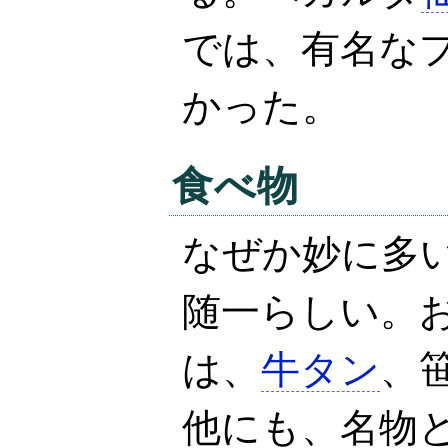
では、有名な
かった。
食べ物
なぜか妙に多
随一らしい。
は、
牛タン
、
他にも、名物