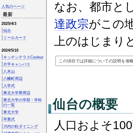
なお、都市と
人気のページ
最新
達政宗
がこの
2025/4/3
仙台
上のはじまり
ミールカード
2024/5/10
キッチンテラスCouleur
片平キャンパス
八木山
八幡町周辺
入学式
東北大学寮周辺
仙台
の概要
東北大学の学部・学科
の一覧
東北大学
卒業式
人口およそ10
川内の杜ダイニング