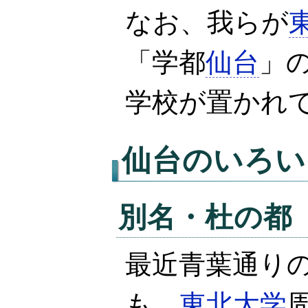
なお、我らが
「学都
仙台
」
学校が置かれ
仙台
のいろい
別名・杜の都
最近青葉通り
も、
東北大学