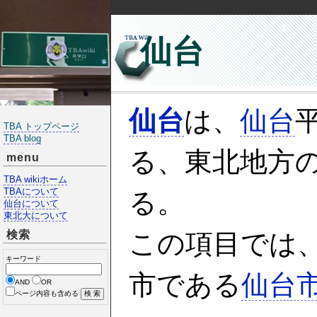
仙台
仙台
は、
仙台
TBA トップページ
TBA blog
る、東北地方
menu
TBA wikiホーム
TBAについて
る。
仙台について
東北大について
検索
この項目では
キーワード
市である
仙台
AND
OR
ページ内容も含める