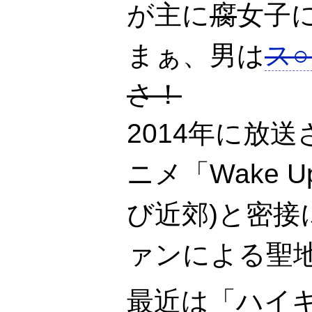
が主に
腐
女子
まぁ、男は
ス
さ！
2014年に放
ニメ「Wake Up
び近郊)と密
ァンによる聖
最近は「ハイキ