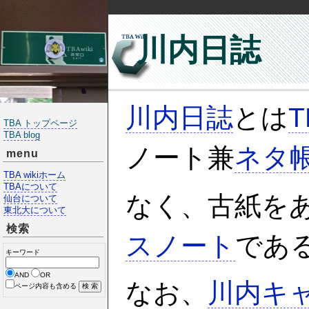
川内日誌
川内日誌
とは
T
TBA トップページ
TBA blog
ノート兼
ネタ
menu
TBA wikiホーム
TBAについて
なく、古紙を
仙台について
東北大について
検索
スノート
であ
キーワード
AND
OR
なお、
川内キ
ページ内容も含める