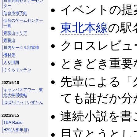
川渡共同セミナーセン
イベントの提
ター
仙台市地下鉄
仙台のゲームセンター
東北本線
の駅
一覧
青葉山エリア
青葉山
クロスレビュ
川内サークル部室棟
機材係
ときどき重要
ＡＯIII期
さくらキッチン
先輩による「
2021/9/16
キャンパスアワー - 東
ても誰だか分
北大学捕物帖
はばたけっ！いずたん
連続小説を書
2021/9/15
TBA Radio
目立とうとし
H29(入部年度)