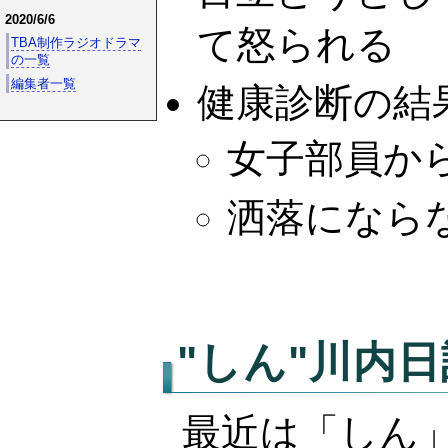
2020/6/6
て怒られる
TBA制作ラジオドラマ
の一覧
編集者一覧
健康診断の結
女子部員か
洒落になら
"しん"
川内日
最近は「しん