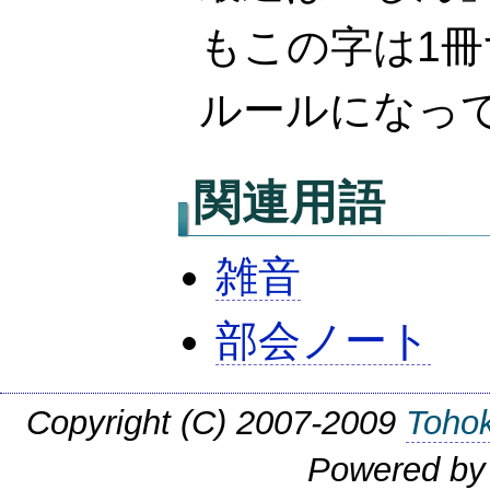
もこの字は1
ルールになっ
関連用語
雑音
部会ノート
Copyright (C) 2007-2009
Tohok
Powered b