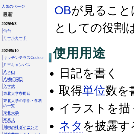
OB
が見ること
人気のページ
最新
としての役割
2025/4/3
仙台
ミールカード
使用用途
2024/5/10
キッチンテラスCouleur
片平キャンパス
日記を書く
八木山
八幡町周辺
入学式
取得
単位
数を
東北大学寮周辺
東北大学の学部・学科
イラストを描
の一覧
東北大学
卒業式
ネタ
を披露す
川内の杜ダイニング