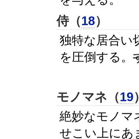
侍（
18
）
独特な居合い
を圧倒する。
モノマネ（
19
絶妙なモノマ
せこい上にあ