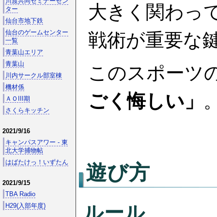
川渡共同セミナーセン
大きく関わっ
ター
仙台市地下鉄
仙台のゲームセンター
戦術が重要な
一覧
青葉山エリア
青葉山
このスポーツ
川内サークル部室棟
機材係
ごく悔しい」
ＡＯIII期
さくらキッチン
2021/9/16
キャンパスアワー - 東
北大学捕物帖
はばたけっ！いずたん
遊び方
2021/9/15
TBA Radio
ルール
H29(入部年度)