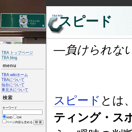
スピード
―負けられな
TBA トップページ
TBA blog
menu
TBA wikiホーム
TBAについて
仙台について
東北大について
スピード
とは
検索
キーワード
ティング・ス
AND
OR
ページ内容も含める