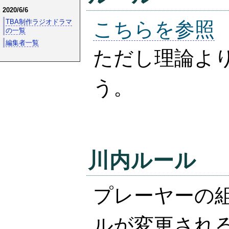
2020/6/6
TBA制作ラジオドラマ
こちらを参照
の一覧
編集者一覧
ただし理論よ
う。
川内ルール
プレーヤーの
ルが変更され