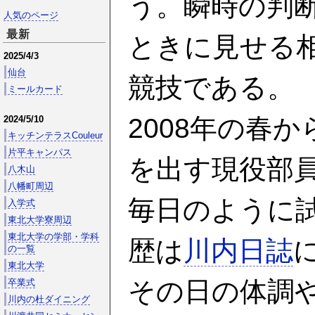
う。瞬時の判
人気のページ
最新
ときに見せる
2025/4/3
仙台
競技である。
ミールカード
2008年の春
2024/5/10
キッチンテラスCouleur
片平キャンパス
を出す現役部
八木山
八幡町周辺
毎日のように
入学式
東北大学寮周辺
東北大学の学部・学科
歴は
川内日誌
の一覧
東北大学
その日の体調
卒業式
川内の杜ダイニング