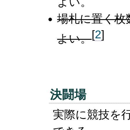
よい。
場札に置く枚
[
2
]
よい。
決闘場
実際に競技を