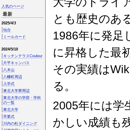
大学のトライ
人気のページ
最新
とも歴史のあ
2025/4/3
仙台
1986年に発
ミールカード
に昇格した最
2024/5/10
キッチンテラスCouleur
片平キャンパス
その実績はWik
八木山
八幡町周辺
る。
入学式
東北大学寮周辺
東北大学の学部・学科
2005年には
の一覧
東北大学
卒業式
かしい成績も
川内の杜ダイニング