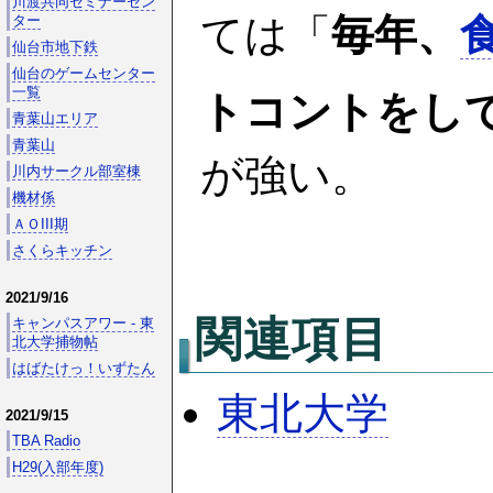
川渡共同セミナーセン
ては「
毎年、
ター
仙台市地下鉄
仙台のゲームセンター
一覧
トコントをし
青葉山エリア
青葉山
が強い。
川内サークル部室棟
機材係
ＡＯIII期
さくらキッチン
2021/9/16
関連項目
キャンパスアワー - 東
北大学捕物帖
はばたけっ！いずたん
東北大学
2021/9/15
TBA Radio
H29(入部年度)