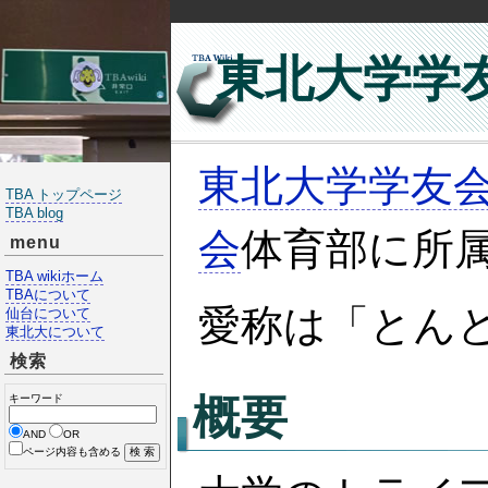
東北大学学
東北大学学友
TBA トップページ
TBA blog
会
体育部に所
menu
TBA wikiホーム
TBAについて
愛称は「とん
仙台について
東北大について
検索
概要
キーワード
AND
OR
ページ内容も含める