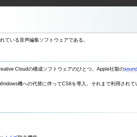
スされている音声編集ソフトウェアである。
obe Creative Cloudの構成ソフトウェアのひとつ。Apple社製の
sound
cからWindows機への代替に伴ってCS6を導入。それまで利用されて