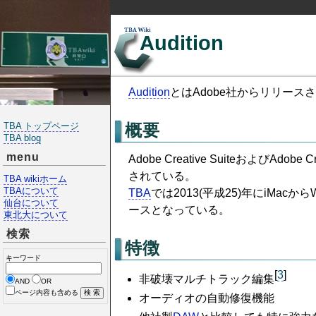
Audition
Audition
とはAdobe社からリリー
TBA トップページ
概要
TBA blog
menu
Adobe Creative SuiteおよびAd
されている。
TBA wikiホーム
TBAについて
TBA
では2013(平成25)年にiMa
仙台について
ースとなっている。
東北大について
検索
特徴
キーワード
[
3
]
非破壊マルチトラック編集
AND
OR
ページ内容も含める
オーディオの自動修復機能