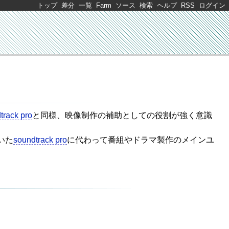
トップ
差分
一覧
Farm
ソース
検索
ヘルプ
RSS
ログイン
track pro
と同様、映像制作の補助としての役割が強く意識
いた
soundtrack pro
に代わって番組やドラマ製作のメインユ