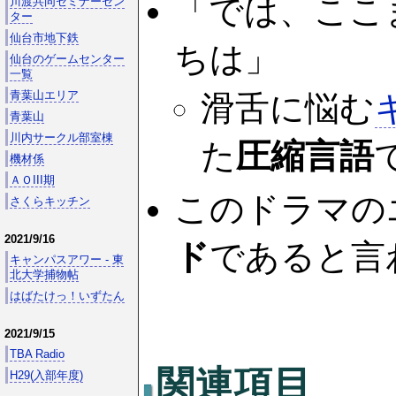
「では、ここ
川渡共同セミナーセン
ター
仙台市地下鉄
ちは」
仙台のゲームセンター
一覧
青葉山エリア
滑舌に悩む
青葉山
川内サークル部室棟
た
圧縮言語
機材係
ＡＯIII期
このドラマの
さくらキッチン
2021/9/16
ド
であると言
キャンパスアワー - 東
北大学捕物帖
はばたけっ！いずたん
2021/9/15
TBA Radio
関連項目
H29(入部年度)