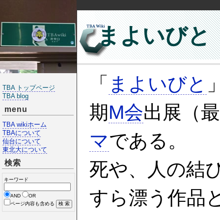
まよいびと
「
まよいびと
TBA トップページ
TBA blog
期
M会
出展（
menu
TBA wikiホーム
TBAについて
マ
である。
仙台について
東北大について
検索
死や、人の結
キーワード
すら漂う作品
AND
OR
ページ内容も含める