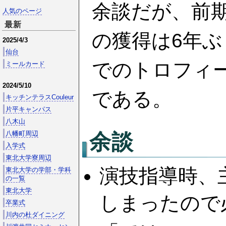
余談だが、前
人気のページ
最新
の獲得は6年ぶ
2025/4/3
仙台
でのトロフィー
ミールカード
2024/5/10
である。
キッチンテラスCouleur
片平キャンパス
八木山
余談
八幡町周辺
入学式
東北大学寮周辺
演技指導時、
東北大学の学部・学科
の一覧
東北大学
しまったので
卒業式
川内の杜ダイニング