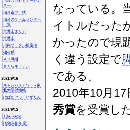
川渡共同セミナーセン
なっている。当初
ター
仙台市地下鉄
仙台のゲームセンター
イトルだった
一覧
青葉山エリア
かったので現
青葉山
川内サークル部室棟
機材係
く違う設定で
ＡＯIII期
さくらキッチン
である。
2021/9/16
キャンパスアワー - 東
2010年10
北大学捕物帖
はばたけっ！いずたん
秀賞
を受賞し
2021/9/15
TBA Radio
H29(入部年度)