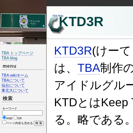
KTD3R
KTD3R
(けー
TBA トップページ
TBA blog
は、
TBA
制作
menu
TBA wikiホーム
TBAについて
アイドルグル
仙台について
東北大について
検索
KTDとはKeep 
キーワード
る。略である
AND
OR
ページ内容も含める