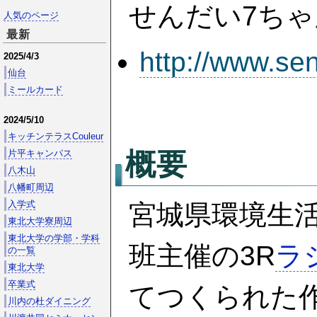
せんだい7ち
人気のページ
最新
http://www.se
2025/4/3
仙台
ミールカード
2024/5/10
キッチンテラスCouleur
概要
片平キャンパス
八木山
八幡町周辺
入学式
宮城県環境生
東北大学寮周辺
東北大学の学部・学科
班主催の3R
ラ
の一覧
東北大学
卒業式
てつくられた
川内の杜ダイニング