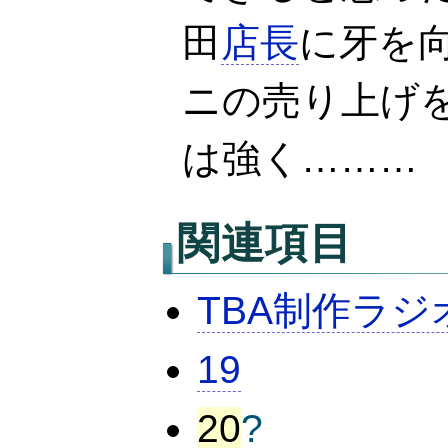
田
店長
に牙を
ニの売り上げ
は強く………
関連項目
TBA制作ラ
19
20
?