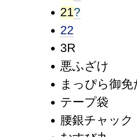
21
?
22
3R
悪ふざけ
まっぴら御免
テープ袋
腰銀チャック