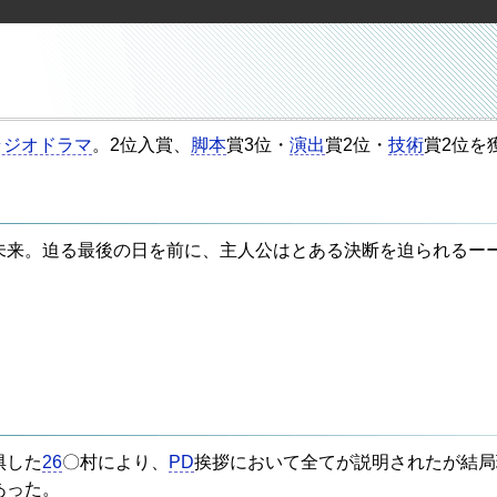
ラジオドラマ
。2位入賞、
脚本
賞3位・
演出
賞2位・
技術
賞2位を
未来。迫る最後の日を前に、主人公はとある決断を迫られるー
惧した
26
〇村により、
PD
挨拶において全てが説明されたが結局
あった。