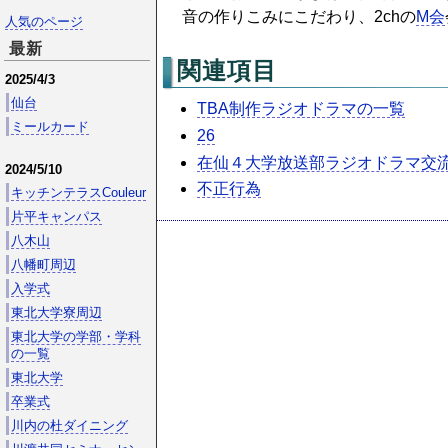
音の作りこみにこだわり、2chの
M会
人気のページ
最新
関連項目
2025/4/3
仙台
TBA制作ラジオドラマの一覧
ミールカード
26
在仙４大学放送部ラジオドラマ交
2024/5/10
不正行為
キッチンテラスCouleur
片平キャンパス
八木山
八幡町周辺
入学式
東北大学寮周辺
東北大学の学部・学科
の一覧
東北大学
卒業式
川内の杜ダイニング