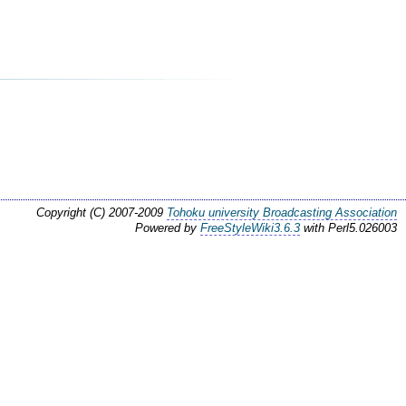
Copyright (C) 2007-2009
Tohoku university Broadcasting Association
Powered by
FreeStyleWiki3.6.3
with Perl5.026003