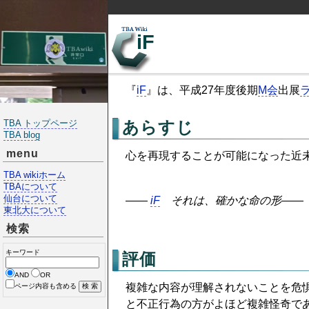
iF
『
iF
』は、平成27年度後期
M会
出展
TBA トップページ
あらすじ
TBA blog
menu
心を再現することが可能になった近
TBA wikiホーム
TBAについて
仙台について
――
iF
それは、確かな命の形
――
東北大について
検索
キーワード
評価
AND
OR
複雑な内容が理解されないことを危
ページ内容も含める
と不正行為の方がよほど複雑怪奇で