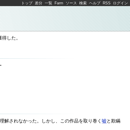
トップ
差分
一覧
Farm
ソース
検索
ヘルプ
RSS
ログイン
獲得した。
ー
理解されなかった。しかし、この作品を取り巻く
嘘
と欺瞞