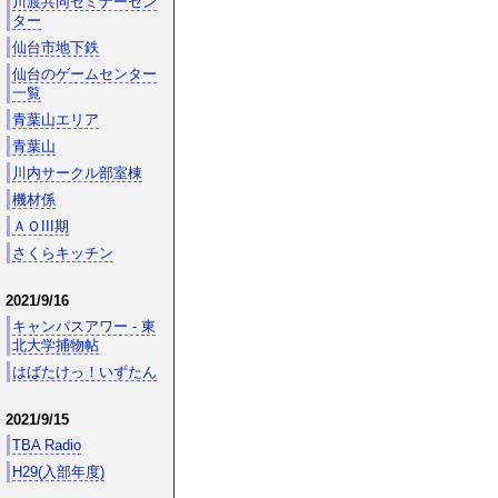
川渡共同セミナーセン
ター
仙台市地下鉄
仙台のゲームセンター
一覧
青葉山エリア
青葉山
川内サークル部室棟
機材係
ＡＯIII期
さくらキッチン
2021/9/16
キャンパスアワー - 東
北大学捕物帖
はばたけっ！いずたん
2021/9/15
TBA Radio
H29(入部年度)