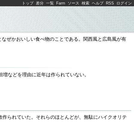
トップ
差分
一覧
Farm
ソース
検索
ヘルプ
RSS
ログイン
となぜかおいしい食べ物のことである。関西風と広島風が有
担増などを理由に近年は作られていない。
数作られていた。それらのほとんどが、無駄にハイクオリテ