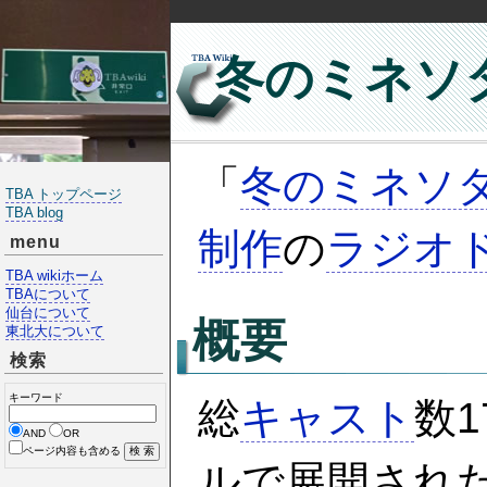
冬のミネソ
「
冬のミネソ
TBA トップページ
TBA blog
制作
の
ラジオ
menu
TBA wikiホーム
TBAについて
仙台について
概要
東北大について
検索
キーワード
総
キャスト
数
AND
OR
ページ内容も含める
ルで展開され