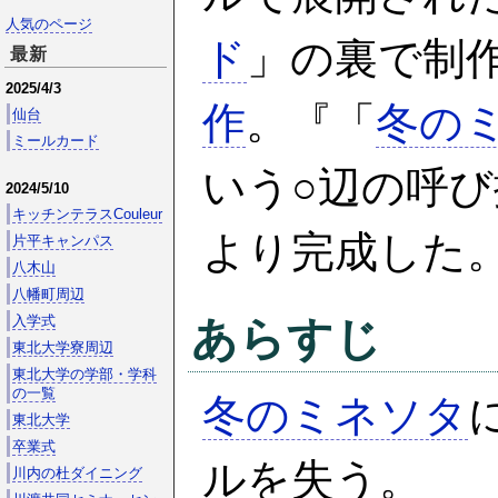
人気のページ
ド
」の裏で制
最新
2025/4/3
作
。『「
冬の
仙台
ミールカード
いう○辺の呼
2024/5/10
キッチンテラスCouleur
より完成した
片平キャンパス
八木山
八幡町周辺
入学式
あらすじ
東北大学寮周辺
東北大学の学部・学科
の一覧
冬のミネソタ
東北大学
卒業式
ルを失う。
川内の杜ダイニング