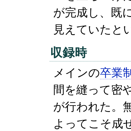
が完成し、既
見えていたと
収録
時
メインの
卒業
間を縫って密
が行われた。
よってこそ成