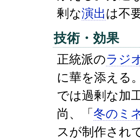
剰な
演出
は不
技術
・
効果
正統派の
ラジ
に華を添える
では過剰な加
尚、「
冬のミ
スが制作され