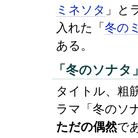
ミネソタ
」と
入れた「
冬の
ある。
「冬のソナタ
タイトル、粗
ラマ「冬のソ
ただの偶然
で