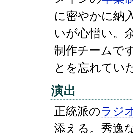
に密やかに納
いが心憎い。
制作チームで
とを忘れてい
演出
正統派の
ラジ
添える。秀逸