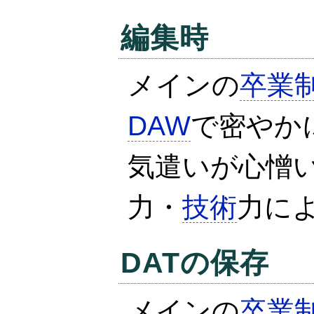
編集時
メインの
卒業
DAW
で密やか
気遣いが心憎
力・
技術
力に
DAT
の保存
メインの
卒業