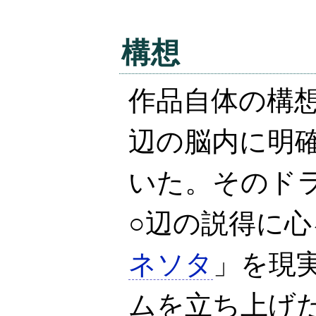
構想
作品自体の構
辺の脳内に明
いた。そのド
○辺の説得に
ネソタ
」を現
ムを立ち上げ