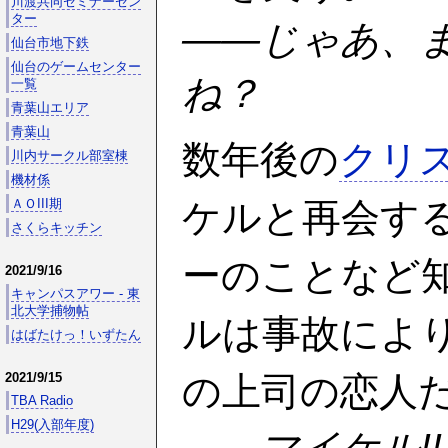
川渡共同セミナーセン
ター
――じゃあ、
仙台市地下鉄
仙台のゲームセンター
ね？
一覧
青葉山エリア
青葉山
数年後の
クリ
川内サークル部室棟
機材係
ケルと再会す
ＡＯIII期
さくらキッチン
ーのことなど
2021/9/16
キャンパスアワー - 東
北大学捕物帖
ルは事故によ
はばたけっ！いずたん
の上司の恋人だ
2021/9/15
TBA Radio
H29(入部年度)
――マイケル!