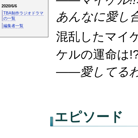
2020/6/6
あんなに愛し合
TBA制作ラジオドラマ
の一覧
編集者一覧
混乱したマイ
ケルの運命は!
――愛してるわ
エピソード